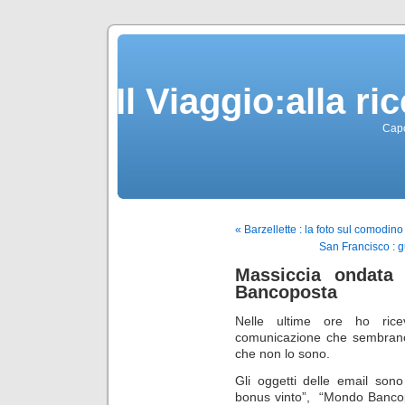
Il Viaggio:alla r
Capo
« Barzellette : la foto sul comodino
San Francisco : g
Massiccia ondata 
Bancoposta
Nelle ultime ore ho ricev
comunicazione che sembrano
che non lo sono.
Gli oggetti delle email son
bonus vinto”, “Mondo Bancop