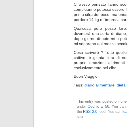
Ci avevo pensato l’anno scor
compleanno potesse essere f
prima cifra del peso, ma ones
perdere 14 kg e l’impresa sar
Qualcosa però posso fare,
diventerà una sorta di diari
dopo giorno di potermi e po
mi separano dal mezzo secolo 
Cosa scriverò ? Tutto quell
cattive, è giunta l’ora di n
proprie emozioni altrimenti
esclusivamente nel cibo.
Buon Viaggio.
Tags:
diario alimentare
,
dieta
This entry was posted on luned
under
Occhio ai 50
. You can 
the
RSS 2.0
feed. You can
le
site.