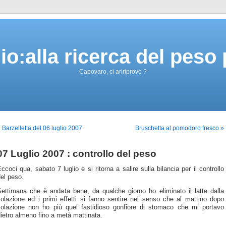
gio:alla ricerca del peso
Capovaro, ci aririprovo ?
 Barzelletta del 06 luglio 2007
Bruschetta al pomodoro fresco »
07 Luglio 2007 : controllo del peso
ccoci qua, sabato 7 luglio e si ritorna a salire sulla bilancia per il controllo
el peso.
Settimana che è andata bene, da qualche giorno ho eliminato il latte dalla
olazione ed i primi effetti si fanno sentire nel senso che al mattino dopo
colazione non ho più quel fastidioso gonfiore di stomaco che mi portavo
ietro almeno fino a metà mattinata.