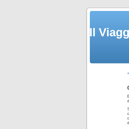
Il Viag
«
E
d
c
d