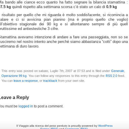
Ma bando alle ciance ecco quanto ha fatto segnare la bilancia stamattina :
97.5 kg
quindi rispetto alla settimana scorsa c’è stato un calo di
0.9 kg
l risultato per quello che mi riguarda è molto soddisfacente, si ricomincia a
calare e ci si avvicina pian pianino (ma è proprio quello che voglio)
all’obiettivo stagionale dei 90 kg e si allontanano sempre di più quell
ruttissime ed antiestestiche 3 cifre.
Stamattina avevamo intenzione di andare a fare una passeggiata, non so se
iusciremo nel nostro intento anche perchè siamo abbastanza “cotti” dopo una
ettimana di duro lavoro.
This entry was posted on sabato, Luglio 7th, 2007 at 07:53 and is filed under
Generale
,
Operazione 99 kg
. You can follow any responses to this entry through the
RSS 2.0
feed.
You can
leave a response
, or
trackback
from your own site.
Leave a Reply
You must be
logged in
to post a comment.
Il Viaggio:alla ricerca del peso perduto is proudly powered by
WordPress
Entries (RSS)
and
Comments (RSS)
.