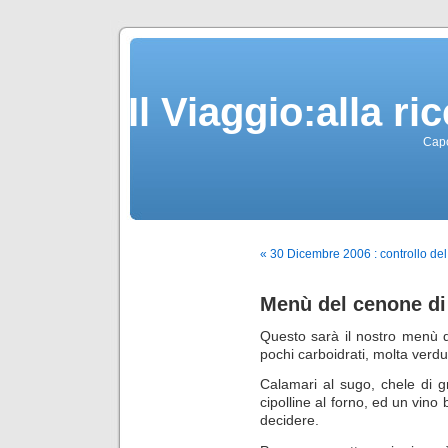
Il Viaggio:alla r
Capo
« 30 Dicembre 2006 : controllo de
Menù del cenone d
Questo sarà il nostro menù 
pochi carboidrati, molta verd
Calamari al sugo, chele di gr
cipolline al forno, ed un vin
decidere.