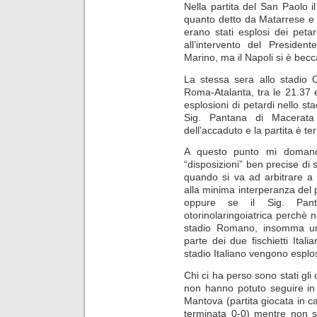
Nella partita del San Paolo i
quanto detto da Matarrese e 
erano stati esplosi dei petar
all’intervento del Presiden
Marino, ma il Napoli si è becc
La stessa sera allo stadio 
Roma-Atalanta, tra le 21.37 
esplosioni di petardi nello st
Sig. Pantana di Macerat
dell’accaduto e la partita è te
A questo punto mi domand
“disposizioni” ben precise di 
quando si va ad arbitrare a 
alla minima interperanza del 
oppure se il Sig. Pant
otorinolaringoiatrica perchè n
stadio Romano, insomma un
parte dei due fischietti Ital
stadio Italiano vengono esplos
Chi ci ha perso sono stati gli
non hanno potuto seguire in 
Mantova (partita giocata in 
terminata 0-0) mentre non si