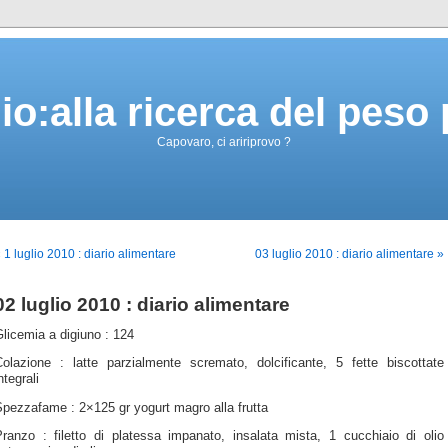
gio:alla ricerca del peso
Capovaro, ci aririprovo ?
 1 luglio 2010 : diario alimentare
03 luglio 2010 : diario alimentare »
02 luglio 2010 : diario alimentare
licemia a digiuno : 124
Colazione : latte parzialmente scremato, dolcificante, 5 fette biscottate
ntegrali
pezzafame : 2×125 gr yogurt magro alla frutta
Pranzo : filetto di platessa impanato, insalata mista, 1 cucchiaio di olio