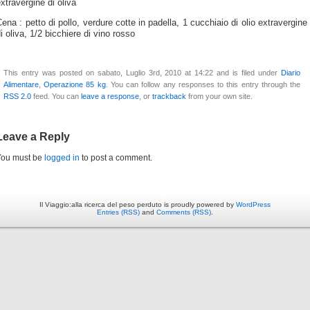
xtravergine di oliva
ena : petto di pollo, verdure cotte in padella, 1 cucchiaio di olio extravergine
i oliva, 1/2 bicchiere di vino rosso
This entry was posted on sabato, Luglio 3rd, 2010 at 14:22 and is filed under
Diario
Alimentare
,
Operazione 85 kg
. You can follow any responses to this entry through the
RSS 2.0
feed. You can
leave a response
, or
trackback
from your own site.
Leave a Reply
You must be
logged in
to post a comment.
Il Viaggio:alla ricerca del peso perduto is proudly powered by
WordPress
Entries (RSS)
and
Comments (RSS)
.