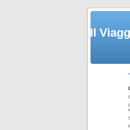
Il Viag
«
G
i
S