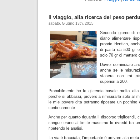
Il viaggio, alla ricerca del peso per
sabato, Giugno 13th, 2015
Secondo giorno di nu
diario alimentare risp
proprio identico, anc
di pasta da 500 gr e
solo 70 gr ci metterò 
Dovrei cominciare anc
anche se le misurazi
stasera non mi pia
superiori a 200.
Probabilmente ho la glicemia basale molto alta
perchè si abbassi, proverò a rimisurarla solo al m
le mie povere dita potranno riposare un pochino
continuamente.
Anche per quanto riguarda il discorso trigliceridi, 
sangue erano al limite massimo lo rivredò tra un
ripetendo le analisi.
La via è tracciata, l’importante è arrivare alla meta