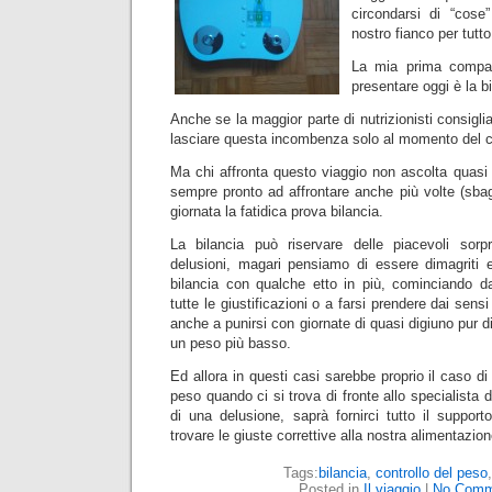
circondarsi di “cose
nostro fianco per tutto
La mia prima compag
presentare oggi è la bi
Anche se la maggior parte di nutrizionisti consigli
lasciare questa incombenza solo al momento del co
Ma chi affronta questo viaggio non ascolta quasi
sempre pronto ad affrontare anche più volte (sbagl
giornata la fatidica prova bilancia.
La bilancia può riservare delle piacevoli sorp
delusioni, magari pensiamo di essere dimagriti
bilancia con qualche etto in più, cominciando 
tutte le giustificazioni o a farsi prendere dai sensi
anche a punirsi con giornate di quasi digiuno pur d
un peso più basso.
Ed allora in questi casi sarebbe proprio il caso 
peso quando ci si trova di fronte allo specialista d
di una delusione, saprà fornirci tutto il support
trovare le giuste correttive alla nostra alimentazion
Tags:
bilancia
,
controllo del peso
Posted in
Il viaggio
|
No Comm