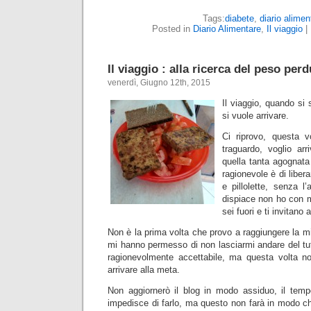
Tags:
diabete
,
diario alimen
Posted in
Diario Alimentare
,
Il viaggio
|
Il viaggio : alla ricerca del peso per
venerdì, Giugno 12th, 2015
Il viaggio, quando si
si vuole arrivare.
Ci riprovo, questa v
traguardo, voglio ar
quella tanta agognata
ragionevole è di libera
e pillolette, senza l
dispiace non ho con m
sei fuori e ti invitan
Non è la prima volta che provo a raggiungere la mi
mi hanno permesso di non lasciarmi andare del tu
ragionevolmente accettabile, ma questa volta n
arrivare alla meta.
Non aggiornerò il blog in modo assiduo, il tem
impedisce di farlo, ma questo non farà in modo ch