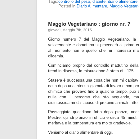
Tags:
controllo del peso
,
diabete
,
diario alimentare
Posted in
Diario Alimentare
,
Maggio Vegetari
Maggio Vegetariano : giorno nr. 7
giovedì, Maggio 7th, 2015
Giorno numero 7 del Maggio Vegetariano, la 
velocemente e domattina si procederà al primo co
al momento non è quello che mi interessa ma, 
glicemia.
Cominciamo proprio dal controllo mattutino della
trend in discesa, la misurazione è stata di : 125
Stasera è successa una cosa che non mi capitava
casa dopo una intensa giornata di lavoro e non pr
chimica che provavo fino a qualche tempo, può a
nulla con il percorso che sto seguendo, ma
disintossicarmi dall’abuso di proteine animali fatto 
Passeggiata quotidiana fatta dopo pranzo, anc
Mestre, quindi pranzo in ufficio e circa 45 minuti
meritava e la temperatura era molto gradevole.
Veniamo al diario alimentare di oggi.