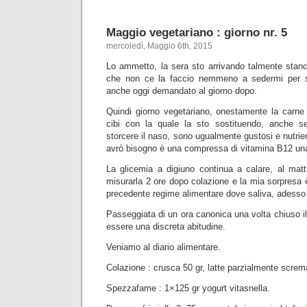
Maggio vegetariano : giorno nr. 5
mercoledì, Maggio 6th, 2015
Lo ammetto, la sera sto arrivando talmente stanc
che non ce la faccio nemmeno a sedermi per scr
anche oggi demandato al giorno dopo.
Quindi giorno vegetariano, onestamente la carne
cibi con la quale la sto sostituendo, anche 
storcere il naso, sono ugualmente gustosi e nutrient
avrò bisogno è una compressa di vitamina B12 una
La glicemia a digiuno continua a calare, al mat
misurarla 2 ore dopo colazione e la mia sorpresa è
precedente regime alimentare dove saliva, adesso
Passeggiata di un ora canonica una volta chiuso il
essere una discreta abitudine.
Veniamo al diario alimentare.
Colazione : crusca 50 gr, latte parzialmente screma
Spezzafame : 1×125 gr yogurt vitasnella.