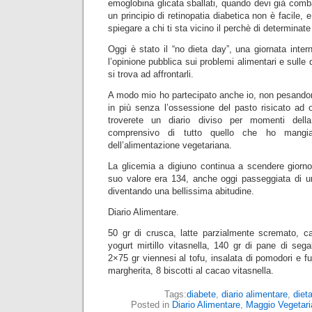
emoglobina glicata sballati, quando devi già comba
un principio di retinopatia diabetica non è facile, 
spiegare a chi ti sta vicino il perchè di determinate
Oggi è stato il “no dieta day”, una giornata inter
l’opinione pubblica sui problemi alimentari e sulle d
si trova ad affrontarli.
A modo mio ho partecipato anche io, non pesand
in più senza l’ossessione del pasto risicato ad o
troverete un diario diviso per momenti dell
comprensivo di tutto quello che ho mangia
dell’alimentazione vegetariana.
La glicemia a digiuno continua a scendere giorno
suo valore era 134, anche oggi passeggiata di un
diventando una bellissima abitudine.
Diario Alimentare.
50 gr di crusca, latte parzialmente scremato, ca
yogurt mirtillo vitasnella, 140 gr di pane di sega
2×75 gr viennesi al tofu, insalata di pomodori e fu
margherita, 8 biscotti al cacao vitasnella.
Tags:
diabete
,
diario alimentare
,
diet
Posted in
Diario Alimentare
,
Maggio Vegetari