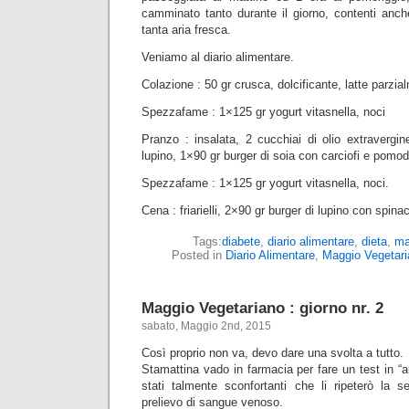
camminato tanto durante il giorno, contenti anc
tanta aria fresca.
Veniamo al diario alimentare.
Colazione : 50 gr crusca, dolcificante, latte parzi
Spezzafame : 1×125 gr yogurt vitasnella, noci
Pranzo : insalata, 2 cucchiai di olio extravergin
lupino, 1×90 gr burger di soia con carciofi e pomod
Spezzafame : 1×125 gr yogurt vitasnella, noci.
Cena : friarielli, 2×90 gr burger di lupino con spinac
Tags:
diabete
,
diario alimentare
,
dieta
,
ma
Posted in
Diario Alimentare
,
Maggio Vegetari
Maggio Vegetariano : giorno nr. 2
sabato, Maggio 2nd, 2015
Così proprio non va, devo dare una svolta a tutto.
Stamattina vado in farmacia per fare un test in “aut
stati talmente sconfortanti che li ripeterò la
prelievo di sangue venoso.