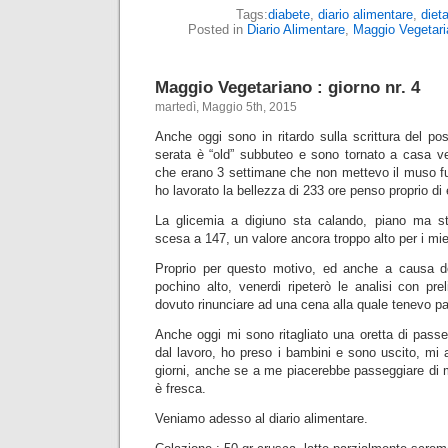
Tags:
diabete
,
diario alimentare
,
diet
Posted in
Diario Alimentare
,
Maggio Vegetari
Maggio Vegetariano : giorno nr. 4
martedì, Maggio 5th, 2015
Anche oggi sono in ritardo sulla scrittura del p
serata è “old” subbuteo e sono tornato a casa ve
che erano 3 settimane che non mettevo il muso fu
ho lavorato la bellezza di 233 ore penso proprio di
La glicemia a digiuno sta calando, piano ma st
scesa a 147, un valore ancora troppo alto per i miei
Proprio per questo motivo, ed anche a causa del 
pochino alto, venerdi ripeterò le analisi con pr
dovuto rinunciare ad una cena alla quale tenevo pa
Anche oggi mi sono ritagliato una oretta di passe
dal lavoro, ho preso i bambini e sono uscito, mi au
giorni, anche se a me piacerebbe passeggiare di m
è fresca.
Veniamo adesso al diario alimentare.