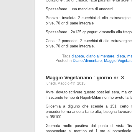
Colazione : 50 gr crusca, latte parzialmente screma
Spezzafame : una manciata di anacardi
Pranzo : insalata, 2 cucchiai di olio extravergine d
olive, 70 gr di pane integrale
Spezzafame : 2×125 gr yogurt vitasnella alla frago
Cena : 2 pomodori, 2 cucchiai di olio extravergine d
olive, 70 gr di pane integrale.
Tags:
diabete
,
diario alimentare
,
dieta
,
ma
Posted in
Diario Alimentare
,
Maggio Vegetari
Maggio Vegetariano : giorno nr. 3
lunedì, Maggio 4th, 2015
Avrei dovuto scrivere questo post ieri sera, ma 
il secondo tempo di Napoli-Milan non ho avuto la fo
Glicemia a digiuno che scende a 151, certo m
precedente ma ancora tanto alta, bisogna lavorare 
ai 95/100.
Giornata molto positiva dal punto di vista “fi
passeggiata al mattino ed 1 ora al pomeriggio