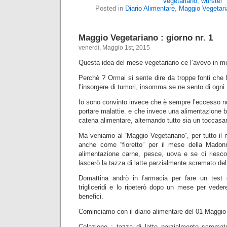
vegetariano
,
wurstel
Posted in
Diario Alimentare
,
Maggio Vegetari
Maggio Vegetariano : giorno nr. 1
venerdì, Maggio 1st, 2015
Questa idea del mese vegetariano ce l’avevo in m
Perchè ? Ormai si sente dire da troppe fonti che 
l’insorgere di tumori, insomma se ne sento di ogni 
Io sono convinto invece che è sempre l’eccesso n
portare malattie. e che invece una alimentazione bas
catena alimentare, alternando tutto sia un toccasan
Ma veniamo al “Maggio Vegetariano”, per tutto il
anche come “fioretto” per il mese della Madonn
alimentazione carne, pesce, uova e se ci riesc
lascerò la tazza di latte parzialmente scremato del
Domattina andrò in farmacia per fare un test d
trigliceridi e lo ripeterò dopo un mese per ved
benefici.
Cominciamo con il diario alimentare del 01 Maggio
Colazione : tazza di latte parzialmente scremato