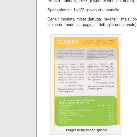
Pranzo : friarielli, 2×75 gr wurstel viennesi al tofu,
Spezzafame : 1×125 gr yogurt vitasnella
Cena : insalata mista (lattuga, ravanelli, mais, p
lupino (in fondo alla pagina il dettaglio nutrizionale)
Burger di lupino con spinaci