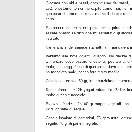
Giornata con alti e bassi, cominciamo dai bassi, l
152, onestamente non ho capito come mai, non m
qualcosa di strano ieri sera, ma ho il dubbio di no
cena.
Stamattina controllo del peso, nella prima set
essere onesto se dico che mi aspettavo qualcosin
risultato.
Niene analisi del sangue stamattina, rimandate a 
Veniamo alle note dolenti, quando uno decide di 
alimentare deve essere onesto e, postare anche
male, ecco oggi è uno di quei giorni dove non sono
ho mangiato male, posso fare molto meglio.
Colazione : crusca 50 gr, latte parzialmente screma
Spezzafame : 2×125 yogurt vitasnella, 2×125 budi
malto di riso e nocciole.
Pranzo : friarielli, 2×100 gr burger vegetali con 
2×70 gr pane di segale
Cena : insalata di pomodori, 75 gr wurstel vienne
segale, 70 gr di pane integrale.