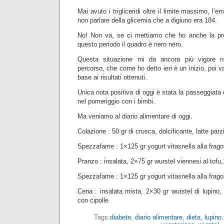
Mai avuto i trigliceridi oltre il limite massimo, l’
non parlare della glicemia che a digiuno era 184.
No! Non va, se ci mettiamo che ho anche la pre
questo periodo il quadro è nero nero.
Questa situazione mi da ancora più vigore n
percorso, che come ho detto ieri è un inizio, poi va
base ai risultati ottenuti.
Unica nota positiva di oggi è stata la passeggiata d
nel pomeriggio con i bimbi.
Ma veniamo al diario alimentare di oggi.
Colazione : 50 gr di crusca, dolcificante, latte pa
Spezzafame : 1×125 gr yogurt vitasnella alla frago
Pranzo : insalata, 2×75 gr wurstel viennesi al tofu
Spezzafame : 1×125 gr yogurt vitasnella alla frago
Cena : insalata mista, 2×30 gr wurstel di lupino, 
con cipolle
Tags:
diabete
,
diario alimentare
,
dieta
,
lupino