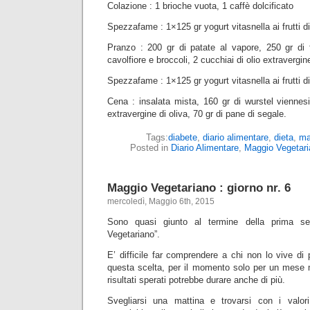
Colazione : 1 brioche vuota, 1 caffè dolcificato
Spezzafame : 1×125 gr yogurt vitasnella ai frutti d
Pranzo : 200 gr di patate al vapore, 250 gr di f
cavolfiore e broccoli, 2 cucchiai di olio extravergine
Spezzafame : 1×125 gr yogurt vitasnella ai frutti d
Cena : insalata mista, 160 gr di wurstel viennesi 
extravergine di oliva, 70 gr di pane di segale.
Tags:
diabete
,
diario alimentare
,
dieta
,
ma
Posted in
Diario Alimentare
,
Maggio Vegetari
Maggio Vegetariano : giorno nr. 6
mercoledì, Maggio 6th, 2015
Sono quasi giunto al termine della prima s
Vegetariano”.
E’ difficile far comprendere a chi non lo vive di 
questa scelta, per il momento solo per un mese
risultati sperati potrebbe durare anche di più.
Svegliarsi una mattina e trovarsi con i valori 