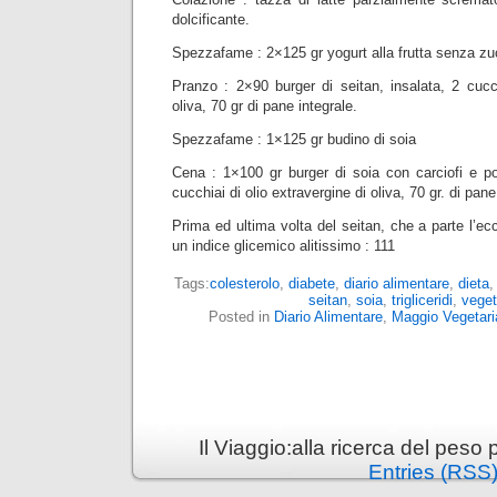
dolcificante.
Spezzafame : 2×125 gr yogurt alla frutta senza z
Pranzo : 2×90 burger di seitan, insalata, 2 cucch
oliva, 70 gr di pane integrale.
Spezzafame : 1×125 gr budino di soia
Cena : 1×100 gr burger di soia con carciofi e po
cucchiai di olio extravergine di oliva, 70 gr. di pane
Prima ed ultima volta del seitan, che a parte l’ec
un indice glicemico alitissimo : 111
Tags:
colesterolo
,
diabete
,
diario alimentare
,
dieta
seitan
,
soia
,
trigliceridi
,
veget
Posted in
Diario Alimentare
,
Maggio Vegetari
Il Viaggio:alla ricerca del pes
Entries (RSS