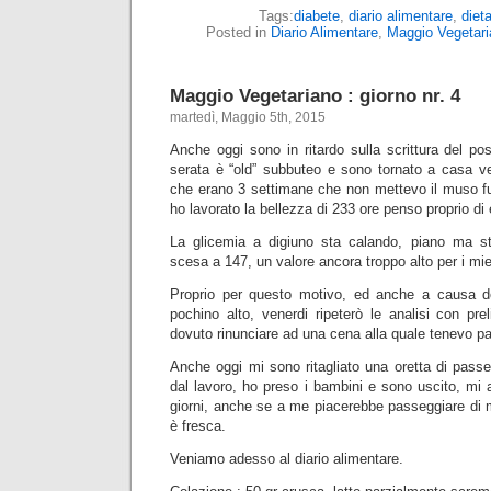
Tags:
diabete
,
diario alimentare
,
diet
Posted in
Diario Alimentare
,
Maggio Vegetari
Maggio Vegetariano : giorno nr. 4
martedì, Maggio 5th, 2015
Anche oggi sono in ritardo sulla scrittura del p
serata è “old” subbuteo e sono tornato a casa ve
che erano 3 settimane che non mettevo il muso fu
ho lavorato la bellezza di 233 ore penso proprio di
La glicemia a digiuno sta calando, piano ma st
scesa a 147, un valore ancora troppo alto per i miei
Proprio per questo motivo, ed anche a causa del 
pochino alto, venerdi ripeterò le analisi con pr
dovuto rinunciare ad una cena alla quale tenevo pa
Anche oggi mi sono ritagliato una oretta di passe
dal lavoro, ho preso i bambini e sono uscito, mi au
giorni, anche se a me piacerebbe passeggiare di m
è fresca.
Veniamo adesso al diario alimentare.