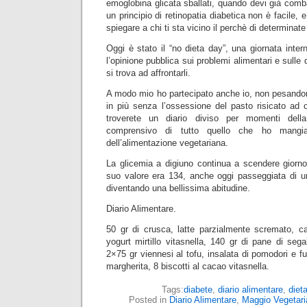
emoglobina glicata sballati, quando devi già comba
un principio di retinopatia diabetica non è facile, 
spiegare a chi ti sta vicino il perchè di determinate
Oggi è stato il “no dieta day”, una giornata inter
l’opinione pubblica sui problemi alimentari e sulle d
si trova ad affrontarli.
A modo mio ho partecipato anche io, non pesand
in più senza l’ossessione del pasto risicato ad o
troverete un diario diviso per momenti dell
comprensivo di tutto quello che ho mangia
dell’alimentazione vegetariana.
La glicemia a digiuno continua a scendere giorno
suo valore era 134, anche oggi passeggiata di un
diventando una bellissima abitudine.
Diario Alimentare.
50 gr di crusca, latte parzialmente scremato, ca
yogurt mirtillo vitasnella, 140 gr di pane di sega
2×75 gr viennesi al tofu, insalata di pomodori e fu
margherita, 8 biscotti al cacao vitasnella.
Tags:
diabete
,
diario alimentare
,
diet
Posted in
Diario Alimentare
,
Maggio Vegetari