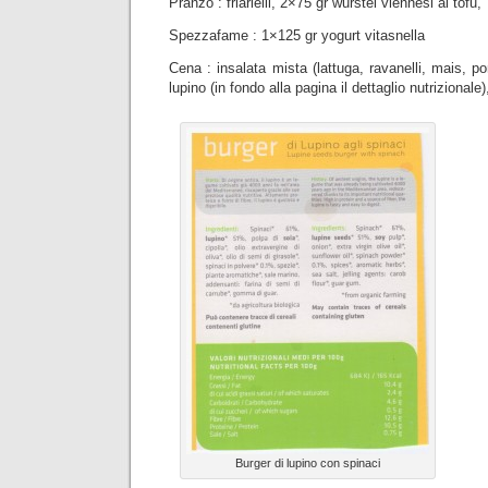
Pranzo : friarielli, 2×75 gr wurstel viennesi al tofu,
Spezzafame : 1×125 gr yogurt vitasnella
Cena : insalata mista (lattuga, ravanelli, mais, p
lupino (in fondo alla pagina il dettaglio nutrizionale)
Burger di lupino con spinaci