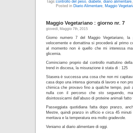
Tags:
controllo del peso
,
diabete
,
diario alimentare
Posted in
Diario Alimentare
,
Maggio Vegetari
Maggio Vegetariano : giorno nr. 7
giovedì, Maggio 7th, 2015
Giorno numero 7 del Maggio Vegetariano, la 
velocemente e domattina si procederà al primo co
al momento non è quello che mi interessa ma, 
glicemia.
Cominciamo proprio dal controllo mattutino della
trend in discesa, la misurazione è stata di : 125
Stasera è successa una cosa che non mi capitava
casa dopo una intensa giornata di lavoro e non pr
chimica che provavo fino a qualche tempo, può a
nulla con il percorso che sto seguendo, ma
disintossicarmi dall’abuso di proteine animali fatto 
Passeggiata quotidiana fatta dopo pranzo, anc
Mestre, quindi pranzo in ufficio e circa 45 minuti
meritava e la temperatura era molto gradevole.
Veniamo al diario alimentare di oggi.