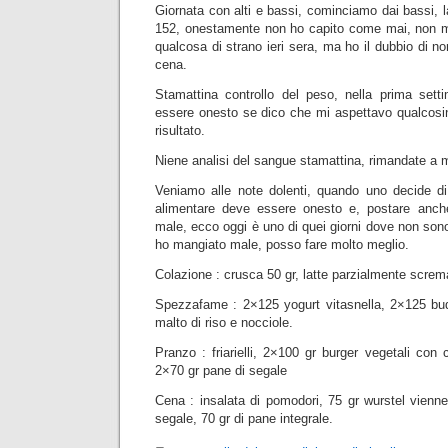
Giornata con alti e bassi, cominciamo dai bassi, l
152, onestamente non ho capito come mai, non m
qualcosa di strano ieri sera, ma ho il dubbio di no
cena.
Stamattina controllo del peso, nella prima set
essere onesto se dico che mi aspettavo qualcosin
risultato.
Niene analisi del sangue stamattina, rimandate a 
Veniamo alle note dolenti, quando uno decide di 
alimentare deve essere onesto e, postare anche
male, ecco oggi è uno di quei giorni dove non sono
ho mangiato male, posso fare molto meglio.
Colazione : crusca 50 gr, latte parzialmente screma
Spezzafame : 2×125 yogurt vitasnella, 2×125 budi
malto di riso e nocciole.
Pranzo : friarielli, 2×100 gr burger vegetali con 
2×70 gr pane di segale
Cena : insalata di pomodori, 75 gr wurstel vienne
segale, 70 gr di pane integrale.