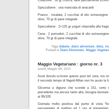
Colazione : 50 gr crusca, latte parzialmente screma
Spezzafame : una manciata di anacardi
Pranzo : insalata, 2 cucchiai di olio extravergine d
olive, 70 gr di pane integrale
Spezzafame : 2×125 gr yogurt vitasnella alla frago
Cena : 2 pomodori, 2 cucchiai di olio extravergine d
olive, 70 gr di pane integrale.
Tags:
diabete
,
diario alimentare
,
dieta
,
ma
Posted in
Diario Alimentare
,
Maggio Vegetari
Maggio Vegetariano : giorno nr. 3
lunedì, Maggio 4th, 2015
Avrei dovuto scrivere questo post ieri sera, ma 
il secondo tempo di Napoli-Milan non ho avuto la fo
Glicemia a digiuno che scende a 151, certo m
precedente ma ancora tanto alta, bisogna lavorare 
ai 95/100.
Giornata molto positiva dal punto di vista “fi
passeggiata al mattino ed 1 ora al pomeriggio