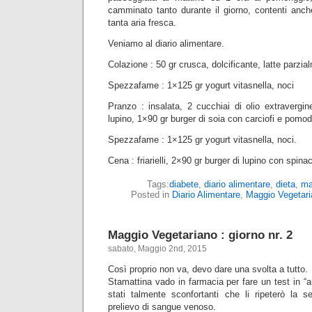
camminato tanto durante il giorno, contenti anc
tanta aria fresca.
Veniamo al diario alimentare.
Colazione : 50 gr crusca, dolcificante, latte parzi
Spezzafame : 1×125 gr yogurt vitasnella, noci
Pranzo : insalata, 2 cucchiai di olio extravergin
lupino, 1×90 gr burger di soia con carciofi e pomod
Spezzafame : 1×125 gr yogurt vitasnella, noci.
Cena : friarielli, 2×90 gr burger di lupino con spinac
Tags:
diabete
,
diario alimentare
,
dieta
,
ma
Posted in
Diario Alimentare
,
Maggio Vegetari
Maggio Vegetariano : giorno nr. 2
sabato, Maggio 2nd, 2015
Così proprio non va, devo dare una svolta a tutto.
Stamattina vado in farmacia per fare un test in “aut
stati talmente sconfortanti che li ripeterò la
prelievo di sangue venoso.