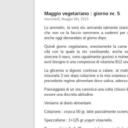
Maggio vegetariano : giorno nr. 5
mercoledì, Maggio 6th, 2015
Lo ammetto, la sera sto arrivando talmente stanc
che non ce la faccio nemmeno a sedermi per scr
anche oggi demandato al giorno dopo.
Quindi giorno vegetariano, onestamente la carne
cibi con la quale la sto sostituendo, anche 
storcere il naso, sono ugualmente gustosi e nutrient
avrò bisogno è una compressa di vitamina B12 una
La glicemia a digiuno continua a calare, al mat
misurarla 2 ore dopo colazione e la mia sorpresa è
precedente regime alimentare dove saliva, adesso
Passeggiata di un ora canonica una volta chiuso il
essere una discreta abitudine.
Veniamo al diario alimentare.
Colazione : crusca 50 gr, latte parzialmente screma
Spezzafame : 1×125 gr yogurt vitasnella.