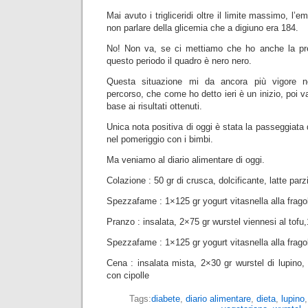
Mai avuto i trigliceridi oltre il limite massimo, l’
non parlare della glicemia che a digiuno era 184.
No! Non va, se ci mettiamo che ho anche la pre
questo periodo il quadro è nero nero.
Questa situazione mi da ancora più vigore n
percorso, che come ho detto ieri è un inizio, poi va
base ai risultati ottenuti.
Unica nota positiva di oggi è stata la passeggiata d
nel pomeriggio con i bimbi.
Ma veniamo al diario alimentare di oggi.
Colazione : 50 gr di crusca, dolcificante, latte pa
Spezzafame : 1×125 gr yogurt vitasnella alla frago
Pranzo : insalata, 2×75 gr wurstel viennesi al tofu
Spezzafame : 1×125 gr yogurt vitasnella alla frago
Cena : insalata mista, 2×30 gr wurstel di lupino, 
con cipolle
Tags:
diabete
,
diario alimentare
,
dieta
,
lupino