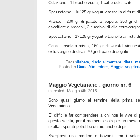
Colazione : 1 brioche vuota, 1 caffè dolcificato
Spezzafame : 1×125 gr yogurt vitasnella ai frutti d
Pranzo : 200 gr di patate al vapore, 250 gr di f
cavolfiore e broccoli, 2 cucchiai di olio extravergine
Spezzafame : 1×125 gr yogurt vitasnella ai frutti d
Cena : insalata mista, 160 gr di wurstel viennesi 
extravergine di oliva, 70 gr di pane di segale.
Tags:
diabete
,
diario alimentare
,
dieta
,
ma
Posted in
Diario Alimentare
,
Maggio Vegetari
Maggio Vegetariano : giorno nr. 6
mercoledì, Maggio 6th, 2015
Sono quasi giunto al termine della prima s
Vegetariano”.
E’ difficile far comprendere a chi non lo vive di 
questa scelta, per il momento solo per un mese
risultati sperati potrebbe durare anche di più.
Svegliarsi una mattina e trovarsi con i valori 