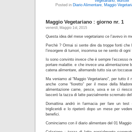
vegetariano
,
wurstel
Posted in
Diario Alimentare
,
Maggio Vegetari
Maggio Vegetariano : giorno nr. 1
venerdì, Maggio 1st, 2015
Questa idea del mese vegetariano ce l’avevo in m
Perchè ? Ormai si sente dire da troppe fonti che 
l’insorgere di tumori, insomma se ne sento di ogni 
Io sono convinto invece che è sempre l’eccesso n
portare malattie. e che invece una alimentazione bas
catena alimentare, alternando tutto sia un toccasan
Ma veniamo al “Maggio Vegetariano”, per tutto il
anche come “fioretto” per il mese della Madonn
alimentazione carne, pesce, uova e se ci riesc
lascerò la tazza di latte parzialmente scremato del
Domattina andrò in farmacia per fare un test d
trigliceridi e lo ripeterò dopo un mese per ved
benefici.
Cominciamo con il diario alimentare del 01 Maggio
Colazione : tazza di latte parzialmente scremato