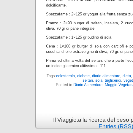
dolcificante.
Spezzafame : 2×125 gr yogurt alla frutta senza z
Pranzo : 2×90 burger di seitan, insalata, 2 cucch
oliva, 70 gr di pane integrale.
Spezzafame : 1×125 gr budino di soia
Cena : 1×100 gr burger di soia con carciofi e po
cucchiai di olio extravergine di oliva, 70 gr. di pane
Prima ed ultima volta del seitan, che a parte l’ec
un indice glicemico alitissimo : 111
Tags:
colesterolo
,
diabete
,
diario alimentare
,
dieta
seitan
,
soia
,
trigliceridi
,
veget
Posted in
Diario Alimentare
,
Maggio Vegetari
Il Viaggio:alla ricerca del pes
Entries (RSS